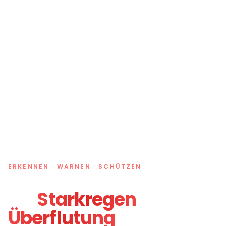
ERKENNEN · WARNEN · SCHÜTZEN
Das Frühalarmsystem
für
Starkregen
und
Überflutung